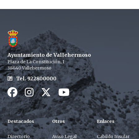
Footer
Ayuntamiento de Vallehermoso
Plaza de La Constitución, 1
38840 Vallehermoso
Tel. 922800000
Facebook
Instagram
Twitter / X
Youtube / X
Destacados
Otros
Enlaces
Directorio
Aviso Legal
Cabildo Insular