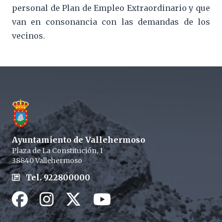
personal de Plan de Empleo Extraordinario y que
van en consonancia con las demandas de los
vecinos.
Footer
Ayuntamiento de Vallehermoso
Plaza de La Constitución, 1
38840 Vallehermoso
Tel. 922800000
Facebook
Instagram
Twitter / X
Youtube / X