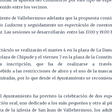
idar la apuesta del Consistorio por este tipo de espec
enido entre los vecinos.
ento de Vallehermoso adelanta que la propuesta consist
ado
Ludocrea
y seguidamente un espectáculo de cuentos
. Las sesiones se desarrollarán entre las 17.00 y 19.00 ho
ectáculo se realizarán el martes 4 en la plaza de La Dam
a plaza de Chipude y el viernes 7 en la plaza de la Const
 la inscripción, que ha de realizarse a trav
ebido a las restricciones de aforo y el uso de la mascar
imitadas, por lo que desde el Ayuntamiento se recomiend
el Ayuntamiento ha previsto la celebración de dos es
ción oral, uno dedicado a los más pequeños y otro al púb
aza de la iglesia de San Juan de Vallehermoso, los adu