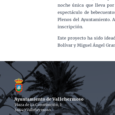
noche única que lleva por
espectáculo de bebecuento
Plenos del Ayuntamiento. A
inscripción.
Este proyecto ha sido idea
Bolívar y Miguel Ángel Gra
Footer
Ayuntamiento de Vallehermoso
Plaza de La Constitución, 1
38840 Vallehermoso