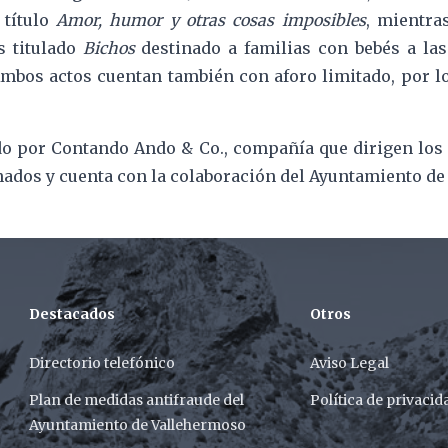
 título
Amor, humor y otras cosas imposibles
, mientra
s titulado
Bichos
destinado a familias con bebés a las
mbos actos cuentan también con aforo limitado, por lo
do por Contando Ando & Co., compañía que dirigen los 
nados y cuenta con la colaboración del Ayuntamiento d
Destacados
Otros
Directorio telefónico
Aviso Legal
Plan de medidas antifraude del
Política de privacid
Ayuntamiento de Vallehermoso