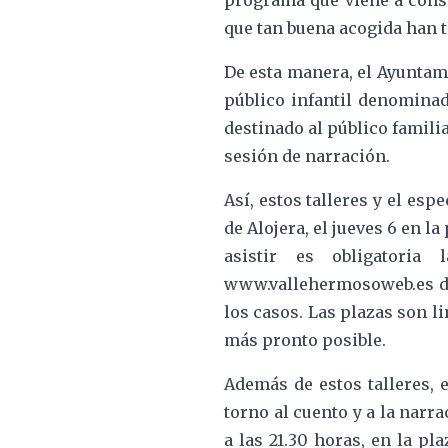
programa que viene a consol
que tan buena acogida han t
De esta manera, el Ayuntami
público infantil denomin
destinado al público familiar
sesión de narración.
Así, estos talleres y el esp
de Alojera, el jueves 6 en l
asistir es obligatoria
www.vallehermosoweb.es
d
los casos. Las plazas son l
más pronto posible.
Además de estos talleres, 
torno al cuento y a la narra
a las 21.30 horas, en la pl