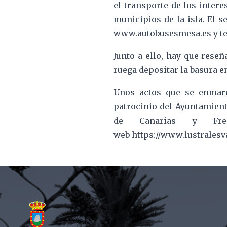
el transporte de los intere
municipios de la isla. El s
www.autobusesmesa.es y tend
Junto a ello, hay que reseñ
ruega depositar la basura en
Unos actos que se enmarc
patrocinio del Ayuntamient
de Canarias y Fre
web https://www.lustrales
Footer