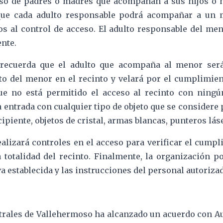
aso de padres o madres que acompañan a sus hijos o h
 que cada adulto responsable podrá acompañar a un
os al control de acceso. El adulto responsable del me
nte.
 recuerda que el adulto que acompaña al menor será
 del menor en el recinto y velará por el cumplimient
ue no está permitido el acceso al recinto con ningú
 entrada con cualquier tipo de objeto que se considere p
ipiente, objetos de cristal, armas blancas, punteros láser
alizará controles en el acceso para verificar el cumpl
 totalidad del recinto. Finalmente, la organización p
 establecida y las instrucciones del personal autoriza
trales de Vallehermoso ha alcanzado un acuerdo con Au