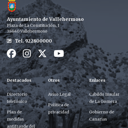
Ayuntamiento de Vallehermoso
Plaza de La Constitución, 1
38840 Vallehermoso
Tel. 922800000
Facebook
Instagram
Twitter / X
Youtube / X
Destacados
Otros
Enlaces
Directorio
Aviso Legal
Cabildo Insular
telefónico
de La Gomera
Política de
Plan de
privacidad
Gobierno de
medidas
Canarias
antifraude del