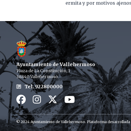
ermita y por motivos ajenos 
Footer
Ayuntamiento de Vallehermoso
Plaza de La Constitución, 1
38840 Vallehermoso
Tel. 922800000
Facebook
Instagram
Twitter / X
Youtube / X
© 2024 Ayuntamiento de Vallehermoso. Plataforma desarrollada