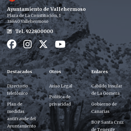
Ayuntamiento de Vallehermoso
Plaza de La Constitución, 1
38840 Vallehermoso
Tel. 922800000
Facebook
Instagram
Twitter / X
Youtube / X
Destacados
Otros
Enlaces
Directorio
Aviso Legal
Cabildo Insular
telefónico
de La Gomera
Política de
Plan de
privacidad
Gobierno de
medidas
Canarias
antifraude del
BOP Santa Cruz
Ayuntamiento
de Tenerife