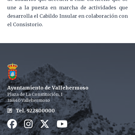
une a la puesta en marcha de actividades que
desarrolla el Cabildo Insular en colaboración con
el Consistorio.
Footer
Ayuntamiento de Vallehermoso
Plaza de La Constitución, 1
38840 Vallehermoso
Tel. 922800000
Facebook
Instagram
Twitter / X
Youtube / X