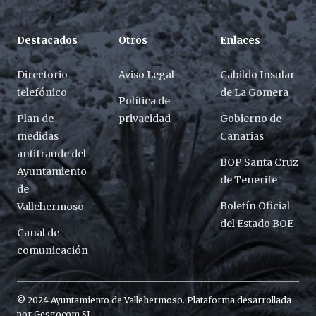
Destacados
Otros
Enlaces
Directorio
Aviso Legal
Cabildo Insular
telefónico
de La Gomera
Política de
Plan de
privacidad
Gobierno de
medidas
Canarias
antifraude del
BOP Santa Cruz
Ayuntamiento
de Tenerife
de
Boletín Oficial
Vallehermoso
del Estado BOE
Canal de
comunicación
© 2024 Ayuntamiento de Vallehermoso. Plataforma desarrollada
por
Gesgocom SL