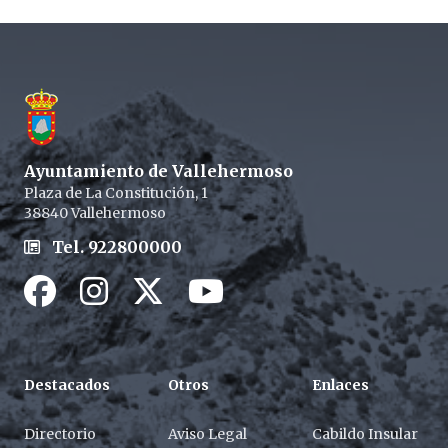
Footer
Ayuntamiento de Vallehermoso
Plaza de La Constitución, 1
38840 Vallehermoso
Tel. 922800000
Facebook
Instagram
Twitter / X
Youtube / X
Destacados
Otros
Enlaces
Directorio
Aviso Legal
Cabildo Insular