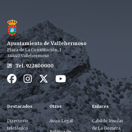
Footer
Ayuntamiento de Vallehermoso
Plaza de La Constitución, 1
38840 Vallehermoso
Tel. 922800000
Facebook
Instagram
Twitter / X
Youtube / X
Destacados
Otros
Enlaces
Directorio
Aviso Legal
Cabildo Insular
telefónico
de La Gomera
Política de