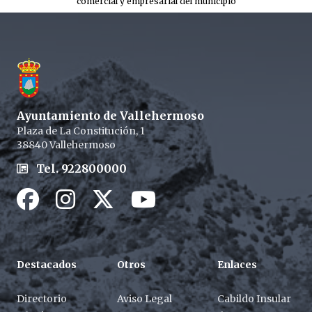
comercial y empresarial del municipio
Footer
Ayuntamiento de Vallehermoso
Plaza de La Constitución, 1
38840 Vallehermoso
Tel. 922800000
Facebook
Instagram
Twitter / X
Youtube / X
Destacados
Otros
Enlaces
Directorio
Aviso Legal
Cabildo Insular