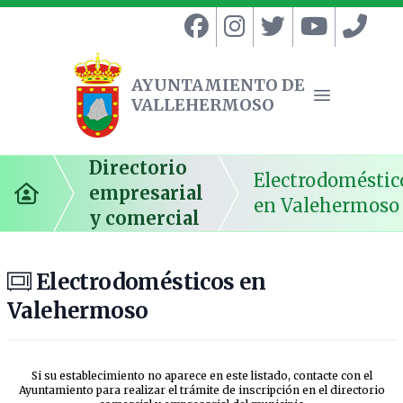
AYUNTAMIENTO DE
VALLEHERMOSO
Ayuntamiento de Vallehermoso
Abrir menú
Directorio
Electrodoméstic
empresarial
Inicio
en Valehermoso
y comercial
Electrodomésticos en
Valehermoso
Si su establecimiento no aparece en este listado, contacte con el
Ayuntamiento para realizar el trámite de inscripción en el directorio