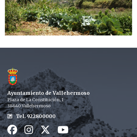
Footer
Ayuntamiento de Vallehermoso
Plaza de La Constitución, 1
38840 Vallehermoso
Tel. 922800000
Facebook
Instagram
Twitter / X
Youtube / X